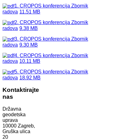
1. CROPOS konferencija Zbornik
radova
11.51 MB
2. CROPOS konferencija Zbornik
radova
9.38 MB
3. CROPOS konferencija Zbornik
radova
9.30 MB
4. CROPOS konferencija Zbornik
radova
10.11 MB
5. CROPOS konferencija Zbornik
radova
18.92 MB
Kontaktirajte
nas
Državna
geodetska
uprava
10000 Zagreb,
Gruška ulica
20