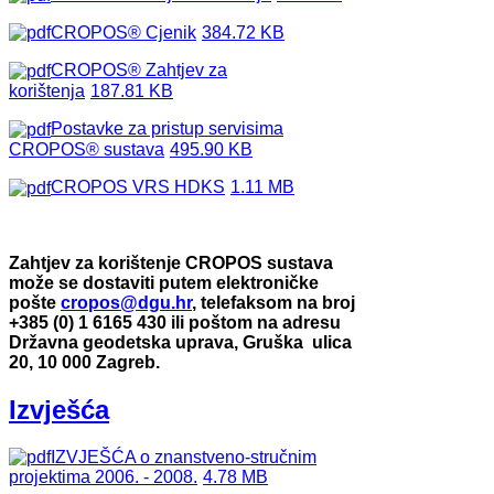
CROPOS® Cjenik
384.72 KB
CROPOS® Zahtjev za
korištenja
187.81 KB
Postavke za pristup servisima
CROPOS® sustava
495.90 KB
CROPOS VRS HDKS
1.11 MB
Zahtjev za korištenje CROPOS sustava
može se dostaviti putem elektroničke
pošte
cropos@dgu.hr
, telefaksom na broj
+385 (0) 1 6165 430 ili poštom na adresu
Državna geodetska uprava, Gruška ulica
20, 10 000 Zagreb.
Izvješća
IZVJEŠĆA o znanstveno-stručnim
projektima 2006. - 2008.
4.78 MB