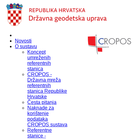
Novosti
O sustavu
Koncept
umreženih
referentnih
stanica
CROPOS -
Državna mreža
referentnih
stanica Republike
Hrvatske
Česta pitanja
Naknade za
korištenje
podataka
CROPOS sustava
Referentne
stanice -