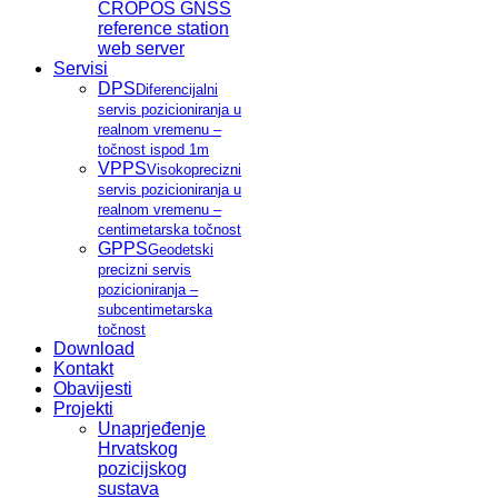
CROPOS GNSS
reference station
web server
Servisi
DPS
Diferencijalni
servis pozicioniranja u
realnom vremenu –
točnost ispod 1m
VPPS
Visokoprecizni
servis pozicioniranja u
realnom vremenu –
centimetarska točnost
GPPS
Geodetski
precizni servis
pozicioniranja –
subcentimetarska
točnost
Download
Kontakt
Obavijesti
Projekti
Unaprjeđenje
Hrvatskog
pozicijskog
sustava