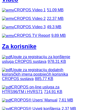
CROPOS Video 1
51.09 MB
CROPOS Video 2
22.37 MB
CROPOS Video 3
49.3 MB
CROPOS TV Report
9.89 MB
Za korisnike
Upute za registraciju za korištenje
usluga CROPOS sustava
978.31 KB
Upute za registraciju dodatnih
korisničkih imena postojećih korisnika
CROPOS sustava
885.77 KB
CROPOS on-line usluga za
HTRS96/TM i HVRS71
714.91 KB
CROPOS® Users' Manual
7.61 MB
CROPOS® Uvjeti korištenja
2.37 MB