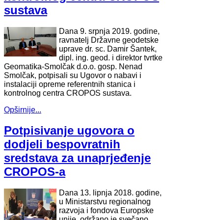
sustava
Dana 9. srpnja 2019. godine,
ravnatelj Državne geodetske
uprave dr. sc. Damir Šantek,
dipl. ing. geod. i direktor tvrtke
Geomatika-Smolčak d.o.o. gosp. Nenad
Smolčak, potpisali su Ugovor o nabavi i
instalaciji opreme referentnih stanica i
kontrolnog centra CROPOS sustava.
Opširnije...
Potpisivanje ugovora o
dodjeli bespovratnih
sredstava za unaprjeđenje
CROPOS-a
Dana 13. lipnja 2018. godine,
u Ministarstvu regionalnog
razvoja i fondova Europske
unije, održano je svečano