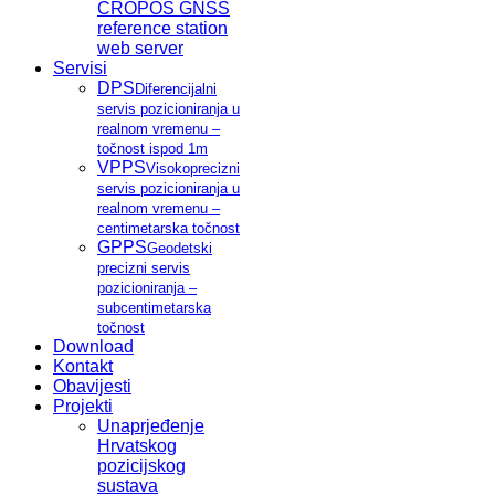
CROPOS GNSS
reference station
web server
Servisi
DPS
Diferencijalni
servis pozicioniranja u
realnom vremenu –
točnost ispod 1m
VPPS
Visokoprecizni
servis pozicioniranja u
realnom vremenu –
centimetarska točnost
GPPS
Geodetski
precizni servis
pozicioniranja –
subcentimetarska
točnost
Download
Kontakt
Obavijesti
Projekti
Unaprjeđenje
Hrvatskog
pozicijskog
sustava