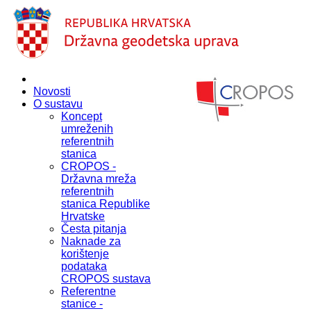
Novosti
O sustavu
Koncept
umreženih
referentnih
stanica
CROPOS -
Državna mreža
referentnih
stanica Republike
Hrvatske
Česta pitanja
Naknade za
korištenje
podataka
CROPOS sustava
Referentne
stanice -