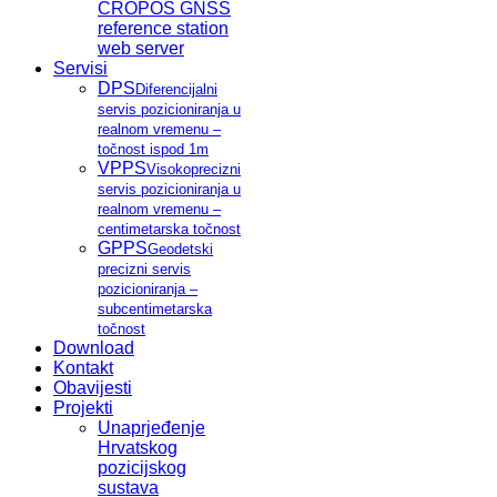
CROPOS GNSS
reference station
web server
Servisi
DPS
Diferencijalni
servis pozicioniranja u
realnom vremenu –
točnost ispod 1m
VPPS
Visokoprecizni
servis pozicioniranja u
realnom vremenu –
centimetarska točnost
GPPS
Geodetski
precizni servis
pozicioniranja –
subcentimetarska
točnost
Download
Kontakt
Obavijesti
Projekti
Unaprjeđenje
Hrvatskog
pozicijskog
sustava