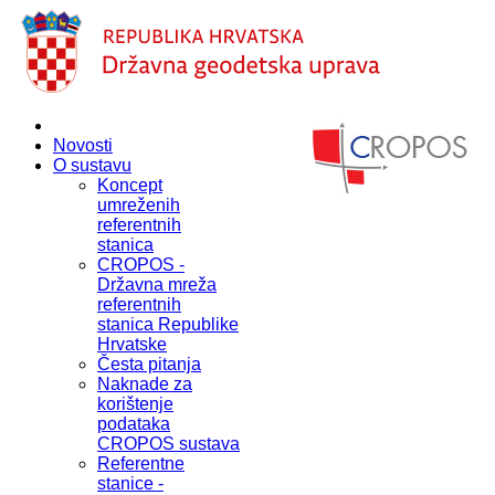
Novosti
O sustavu
Koncept
umreženih
referentnih
stanica
CROPOS -
Državna mreža
referentnih
stanica Republike
Hrvatske
Česta pitanja
Naknade za
korištenje
podataka
CROPOS sustava
Referentne
stanice -